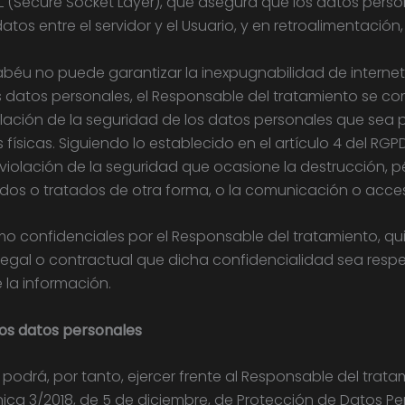
SL (Secure Socket Layer), que asegura que los datos pers
 datos entre el servidor y el Usuario, y en retroalimentació
éu no puede garantizar la inexpugnabilidad de internet n
datos personales, el Responsable del tratamiento se co
lación de la seguridad de los datos personales que sea 
físicas. Siguiendo lo establecido en el artículo 4 del RGP
iolación de la seguridad que ocasione la destrucción, pér
dos o tratados de otra forma, o la comunicación o acce
o confidenciales por el Responsable del tratamiento, q
legal o contractual que dicha confidencialidad sea resp
 la información.
los datos personales
 podrá, por tanto, ejercer frente al Responsable del trata
ica 3/2018, de 5 de diciembre, de Protección de Datos Pe