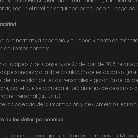
ción vigente, Marcos Bernabéu (en adelante, también Sit
rias, según el nivel de seguridad adecuado al riesgo de 
vacidad
da a la normativa española y europea vigente en materi
as siguientes normas:
o Europeo y del Consejo, de 27 de abril de 2016, relativo 
s personales y a la libre circulación de estos datos (RGP
e, de Protección de Datos Personales y garantía de los d
mbre, por el que se aprueba el Reglamento de desarrollo de
rácter Personal (RDLOPD).
os de la Sociedad de la Información y de Comercio Electróni
to de los datos personales
atos personales recogidos en Marcos Bernabéu es: Marcos