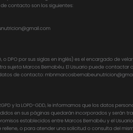
de contacto son los siguientes:
unutricion@gmail.com
 o DPO por sus siglas en inglés) es el encargado de vela
tra sujeta Marcos Bernabéu. El Usuario puede contactar 
tes datos de contacto: mbnmarcosbernabeunutricion@gmai
l RGPD y la LOPD-GDD, le informamos que los datos perso
didos en sus páginas quedarán incorporados y serán trat
ompromisos establecidos entre Marcos Bernabéu y el Usuari
e rellene, o para atender una solicitud o consulta del mi