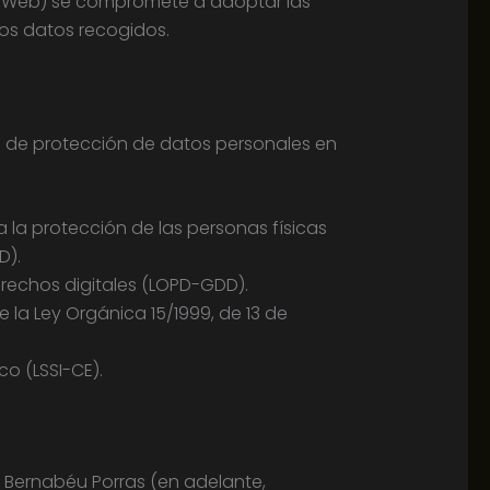
io Web) se compromete a adoptar las
los datos recogidos.
a de protección de datos personales en
a la protección de las personas físicas
D).
erechos digitales (LOPD-GDD).
 la Ley Orgánica 15/1999, de 13 de
co (LSSI-CE).
 Bernabéu Porras (en adelante,