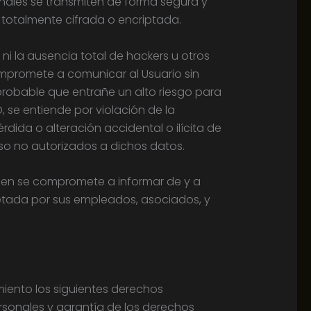
onales se transmiten de forma segura y
n, totalmente cifrada o encriptada.
i la ausencia total de hackers u otros
mpromete a comunicar al Usuario sin
probable que entrañe un alto riesgo para
D, se entiende por violación de la
dida o alteración accidental o ilícita de
so no autorizados a dichos datos.
uien se compromete a informar de y a
etada por sus empleados, asociados, y
miento los siguientes derechos
rsonales y garantía de los derechos